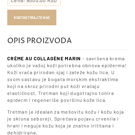
Cena:
9000,00 RSD
KONTAKTIRAJTE NAS
OPIS PROIZVODA
CRÈME AU COLLAGÈNE MARIN
– savršena krema
ukoliko je vašoj koži potrebna obnova epiderma!
Koži vraća prirodan sjaj i zateže kožu lica. U
svom sastavu je bogata morskim ekstraktima
koji na skroz prirodni put koži vraćaju
elastičnost. Tretman koji dugotrajno tonira
epiderm i regeneriše površinu kože lica.
Tretman je idealan za mešovitu kožu i kožu koja
je sklona seboreji. Sprečava pojavu crvenila i
hrani i neguje kožu koja je znatno irititana i
dehidrirana.