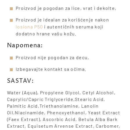
Proizvod je pogodan za lice, vrat i dekolte,
Proizvod je idealan za korišćenje nakon
losiona P50
i autentičnih seruma koji
dodatno hrane vašu kožu.
Napomena:
Proizvod nije pogodan za decu,
Izbegavajte kontakt sa očima.
SASTAV:
Water (Aqua), Propylene Glycol, Cetyl Alcohol,
Caprylic/Capric Triglyceride,Stearic Acid,
Palmitic Acid,Triethanolamine, Lanolin
Oil,Niacinamide, Phenoxyethanol, Yeast Extract
(Faex Extract), Ascorbic Acid, Betula Alba Bark
Extract, Equisetum Arvense Extract, Carbomer,