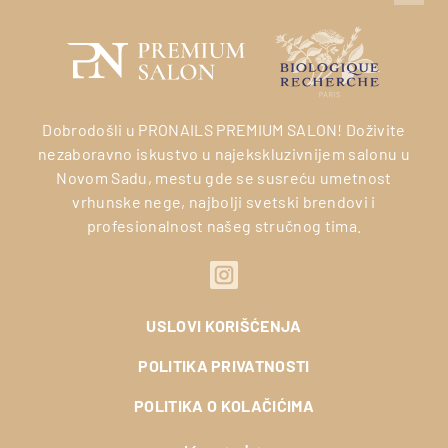
Dobrodošli u PRONAILS PREMIUM SALON! Doživite
nezaboravno iskustvo u najekskluzivnijem salonu u
Novom Sadu, mestu gde se susreću umetnost
vrhunske nege, najbolji svetski brendovi i
profesionalnost našeg stručnog tima.
USLOVI KORIŠĆENJA
POLITIKA PRIVATNOSTI
POLITIKA O KOLAČIĆIMA