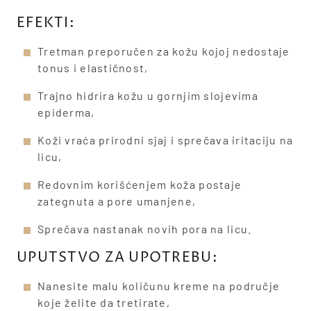
EFEKTI:
Tretman preporučen za kožu kojoj nedostaje
tonus i elastičnost,
Trajno hidrira kožu u gornjim slojevima
epiderma,
Koži vraća prirodni sjaj i sprečava iritaciju na
licu,
Redovnim korišćenjem koža postaje
zategnuta a pore umanjene,
Sprečava nastanak novih pora na licu.
UPUTSTVO ZA UPOTREBU:
Nanesite malu količunu kreme na područje
koje želite da tretirate,