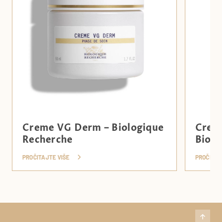
Creme VG Derm – Biologique
Creme
Recherche
Biolo
PROČITAJTE VIŠE
PROČITAJ