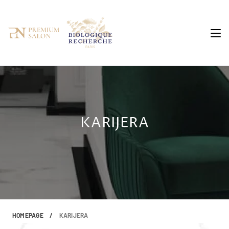
Skip
to
content
KARIJERA
HOMEPAGE
/
KARIJERA