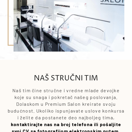
NAŠ STRUČNI TIM
Naš tim čine stručne i vredne mlade devojke
koje su snaga i pokretač našeg poslovanja.
Dolaskom u Premium Salon kreirate svoju
budućnost. Ukoliko ispunjavate uslove konkursa
i želite da postanete deo najboljeg tima,
kontaktirajte nas na broj telefona ili pošaljite
svoj CV sa fotografijom elektronskim putem
.