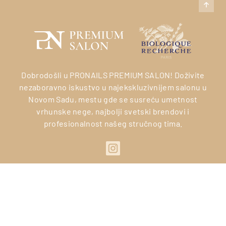
Dobrodošli u PRONAILS PREMIUM SALON! Doživite
nezaboravno iskustvo u najekskluzivnijem salonu u
Novom Sadu, mestu gde se susreću umetnost
vrhunske nege, najbolji svetski brendovi i
profesionalnost našeg stručnog tima.
USLOVI KORIŠĆENJA
POLITIKA PRIVATNOSTI
POLITIKA O KOLAČIĆIMA